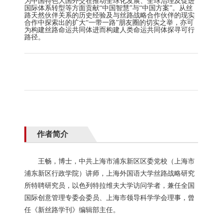
为中国特色大国外交在推动全球化发展、全球治理及促进
国际体系转型等方面贡献
“中国智慧”
与
“中国方案”。
从丝
路天然伙伴关系的历史经验及与丝路战略合作伙伴的现实
合作中探索出的扩大
“一带一路”朋友圈的切实之举，亦可
为构建丝路命运共同体进而构建人类命运共同体探寻可行
路径。
作者简介
王畅，博士，中共上海市浦东新区
区委
党校
（
上海市
浦东新区行政学院
）
讲师，上海外国语大学丝路战略研究
所特聘研究员，以色列特拉维夫大学访问学者，兼任全国
国际创意管理专委会委员、上海市领导科学学会理事，曾
任《新丝路学刊》编辑部主任。