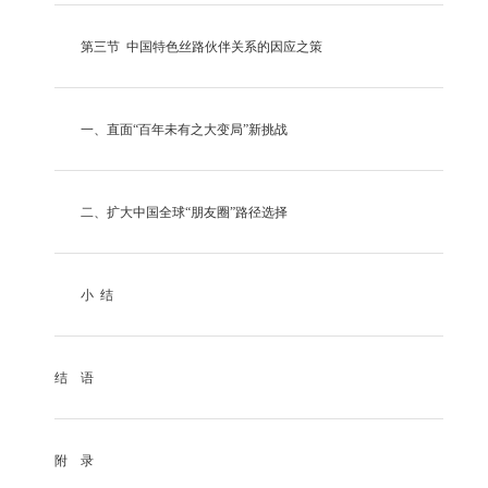
第三节
中国特色丝路伙伴关系的因应之策
一、
直面
“百年未有之大变局”新挑战
二、
扩大中国全球
“朋友圈”路径选择
小
结
结
语
附
录