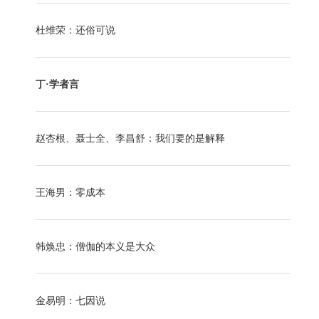
杜维荣：还俗可说
丁·学者言
赵杏根、聂士全、李昌舒：我们要的是解释
王海男：零成本
韩焕忠：僧伽的本义是大众
金易明：七因说