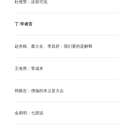
杜维荣：还俗可说
丁·学者言
赵杏根、聂士全、李昌舒：我们要的是解释
王海男：零成本
韩焕忠：僧伽的本义是大众
金易明：七因说