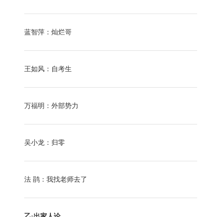
蓝智萍：灿烂哥
王如风：自考生
万福明：外部势力
吴小龙：归零
法 鹃：我找老师去了
乙·出家人论