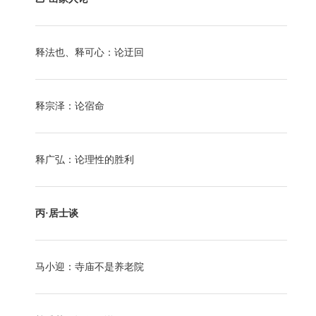
释法也、释可心：论迂回
释宗泽：论宿命
释广弘：论理性的胜利
丙·居士谈
马小迎：寺庙不是养老院