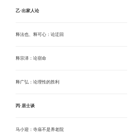
乙·出家人论
释法也、释可心：论迂回
释宗泽：论宿命
释广弘：论理性的胜利
丙·居士谈
马小迎：寺庙不是养老院