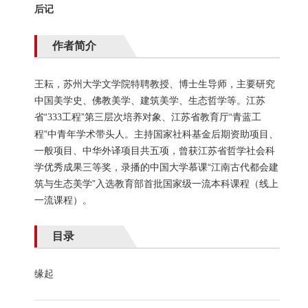
后记
作者简介
王耘，苏州大学文学院特聘教授、博士生导师，主要研究
中国美学史、佛教美学、建筑美学、生态哲学等。江苏
省“
工程”第三层次培养对象、江苏省教育厅“青蓝工
333
程”中青年学术带头人。主持国家社科基金后期资助项目、
一般项目、中华外译项目共
五
项，曾获江苏省哲学社会科
学优秀成果三等奖，
录播的中国大学慕课“江南古代都会建
筑与生态美学”入选教育部首批国家级一流本科课程（线上
一流课程）。
目录
缘起