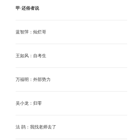
甲·还俗者说
蓝智萍：灿烂哥
王如风：自考生
万福明：外部势力
吴小龙：归零
法 鹃：我找老师去了