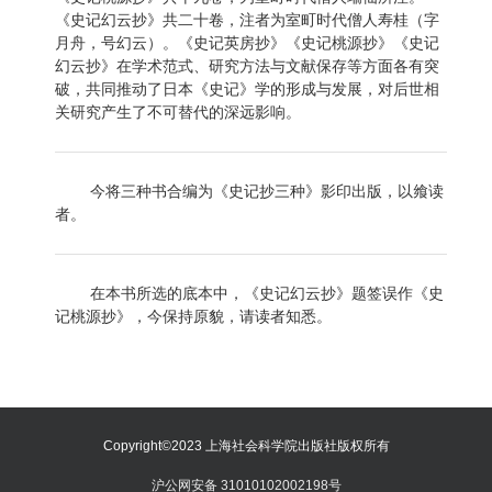
《史记幻云抄》共二十卷，注者为室町时代僧人寿桂（字
月舟，号幻云）。《史记英房抄》《史记桃源抄》《史记
幻云抄》在学术范式、研究方法与文献保存等方面各有突
破，共同推动了日本《史记》学的形成与发展，对后世相
关研究产生了不可替代的深远影响。
今将三种书合编为《史记抄三种》影印出版，以飨读
者。
在本书所选的底本中，《史记幻云抄》题签误作《史
记桃源抄》，今保持原貌，请读者知悉。
Copyright©2023 上海社会科学院出版社版权所有
沪公网安备 31010102002198号