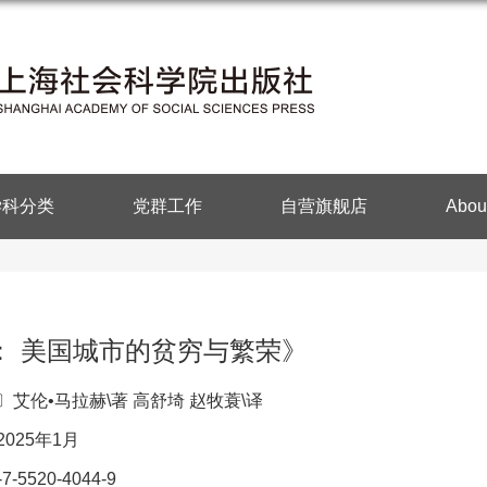
学科分类
党群工作
自营旗舰店
Abou
： 美国城市的贫穷与繁荣》
艾伦•马拉赫\著 高舒埼 赵牧蓑\译
025年1月
7-5520-4044-9